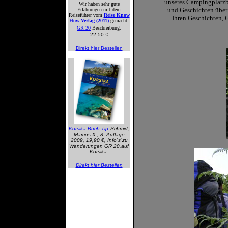
unseres Campingplatzbe
Wir haben sehr gute
und Geschichten über 
Erfahrungen mit dem
Reiseführer vom
Reise Know
Ihren Geschichten, 
How Verlag (2011)
gemacht.
GR 20
Beschreibung.
22,50 €
Direkt hier Bestellen
Korsika Buch Tip
Schmid,
Marcus X., 8. Auflage
2009, 19,90 €, Info´s`zu
Wanderungen GR 20.auf
Korsika.
Direkt hier Bestellen