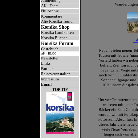
Anmeldung
Wanderungen 
AK - Team
Philosphie
Kommentare
Alte Korsika Touren
Korsika Shop
Korsika Landkarten
Korsika Bücher
"A
Korsika Forum
Gästebuch
Neben vielen neuen Tei
AK - BLOG
Touren mit. Sowie "ma
Newsletter
Vorfeld haben wir nebe
Links
befreit. Ziel war nich
Partner
begangener Wege mitzu
Reiseveranstalter
noch von Oli unbterstüt
Impressum
Sonnenaufgänge und U
Email
Alle unsere diesjähr
TOP TIP
Um vor Ort mitzuteilen
weiteren mit jeder T
Bäcker ein Pain Comple
wurden wir mit Fotokopi
Fotos zum Abschluss in
dieses Jahr viele neue
viele Neue Vorhaben f
länger sich von alle