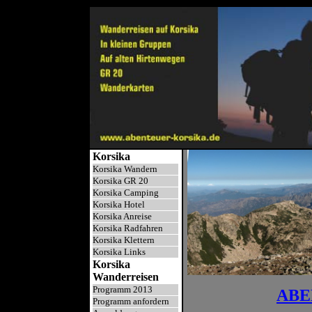
Korsika
Korsika Wandern
Korsika GR 20
Korsika Camping
Korsika Hotel
Korsika Anreise
Korsika Radfahren
Korsika Klettern
Korsika Links
Korsika
Wanderreisen
Programm 2013
ABE
Programm anfordern