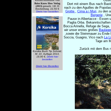
Ostkü
Korsika
Reiseführer vom
Reise Know How Verlag
Dort mit einem Bus nach Bast
(2013)
gemacht. GR 20
nach zu den Aguilles de Popolas
Beschreibung.
22,50 €
Grotte
,
Cima a i Mori,
zu den a
Direkt hier bestellen
Bergerie
, Unw
Pause in Albertacce - Essen 
Paglia Orba. Bekanntschaften 
Bocca Arinella, Refuge de Sega,
wir unser erstes großes
Baulage
,sowie die Steinmauer zu Ende 
Soccia, Guagno, Vico nach
La L
Tage am M
Zurück mit dem Bus n
K
orsika Buch Tip
Schmid,
M. 10. Auflage 2013,
19,90 €,
Direkt hier
bestellen
Direkt hier Bestellen