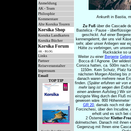
Anmeldung
AK - Team
Philosphie
Ankunft in Bastia, 
Kommentare
Alte Korsika Touren
Zu Fuß
über die Cascade de 
Korsika Shop
Bastelica - Pause - überflüssi
geschickt. Auf einer Bergeri
Korsika Landkarten
kennengelernt, der uns viel Käs
Korsika Bücher
sehr, aber unser Anliegen war ei
Korsika Forum
Hütte zu verbringen, um unsere
AK - BLOG
Rucksäcke so un
Links
Weiter zu einer
Bergerie
Gebirg
Partner
Bocca di l´Agnone. Der wildest
Corsica hatten, ca. 500m nach
Reiseveranstalter
1150m. Kein Schutz, Platz fü
Impressum
nächsten Morgen Abstieg bis 
Email
danach waren mehrere neue Erd
TOP TIP
finden. (
Später erfuhren wir von 
mehr lang ist wegen den Erdrut
einen anderen Aufstieg.)
Wir si
einzigste Weg durch den Fluß m
gewesen wäre. 800 Höhenmeter wi
GR 20
, damals noch mit der
Forcinchesi, über den Incudine
erholt und es sich bei
2 Österreicher
Kletter-Fre
dolmetschen. Danach mit ihnen 
Gegenzug mit Ihnen eine Cascad